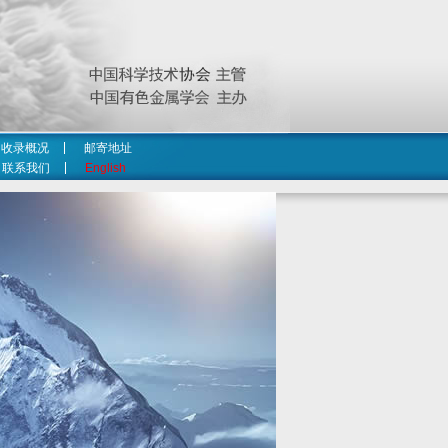
收录概况
邮寄地址
联系我们
English