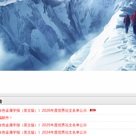
有色金属学报（英文版）》2026年度优秀论文名单公示
骗邮件！
有色金属学报（英文版）》2025年度优秀论文名单公示
有色金属学报（英文版）》2024年度优秀论文名单公示