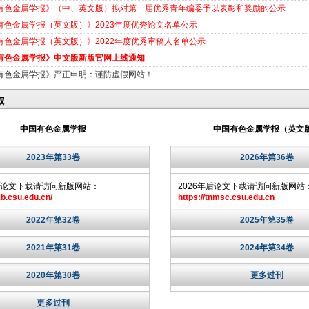
有色金属学报》（中、英文版）拟对第一届优秀青年编委予以表彰和奖励的公示
有色金属学报（英文版）》2023年度优秀论文名单公示
有色金属学报（英文版）》2022年度优秀审稿人名单公示
有色金属学报》中文版新版官网上线通知
有色金属学报》严正申明：谨防虚假网站！
中国有色金属学报
中国有色金属学报（英文
2023年第33卷
2026年第36卷
年后论文下载请访问新版网站：
2026年后论文下载请访问新版网站
xb.csu.edu.cn/
https://tnmsc.csu.edu.cn
2022年第32卷
2025年第35卷
2021年第31卷
2024年第34卷
2020年第30卷
更多过刊
更多过刊