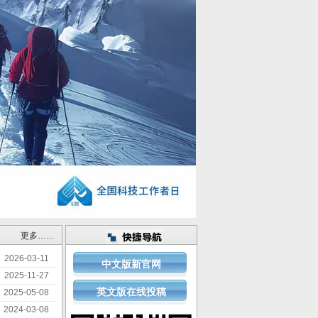
更多……
2026-03-11
中文版新官网
2025-11-27
英文版在线投稿
2025-05-08
2024-03-08