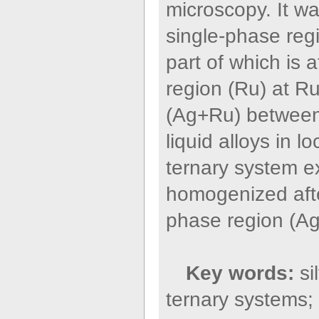
microscopy. It wa
single-phase reg
part of which is 
region (Ru) at R
(Ag+Ru) between
liquid alloys in 
ternary system exh
homogenized after
phase region (Ag
Key words:
si
ternary systems