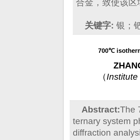
合金，致使该区
关键字:
银；钯
700℃ isotherm
ZHANG
（
Institut
Abstract:
The 
ternary system 
diffraction analy