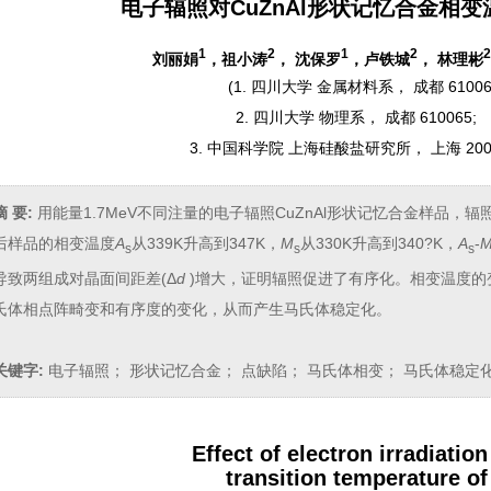
电子辐照对CuZnAl形状记忆合金相
1
2
1
2
2
刘丽娟
，祖小涛
， 沈保罗
，卢铁城
， 林理彬
(
1. 四川大学 金属材料系， 成都 6100
2. 四川大学 物理系， 成都 610065;
3. 中国科学院 上海硅酸盐研究所， 上海 200
摘 要:
用能量1.7MeV不同注量的电子辐照CuZnAl形状记忆合金样品，
后样品的相变温度
A
从339K升高到347K，
M
从330K升高到340?K，
A
-
s
s
s
导致两组成对晶面间距差(Δ
d
)增大，证明辐照促进了有序化。相变温度的
氏体相点阵畸变和有序度的变化，从而产生马氏体稳定化。
关键字:
电子辐照； 形状记忆合金； 点缺陷； 马氏体相变； 马氏体稳定
Effect of electron irradiation
transition temperature of