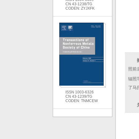
CN 43-1238/TG
CODEN: ZYJXFK
照前
辐照
了马
ISSN 1003-6326
CN 43-1239/TG
CODEN: TNMCEW