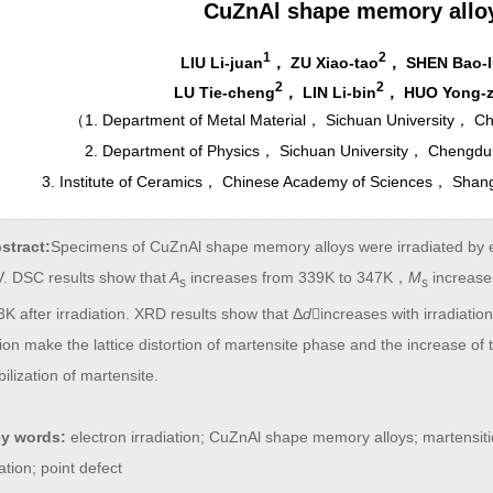
CuZnAl shape memory allo
1
2
LIU Li-juan
， ZU Xiao-tao
， SHEN Bao-
2
2
LU Tie-cheng
， LIN Li-bin
， HUO Yong-
（
1. Department of Metal Material， Sichuan University， C
2. Department of Physics， Sichuan University， Chengdu
3. Institute of Ceramics， Chinese Academy of Sciences， Sha
stract:
Specimens of CuZnAl shape memory alloys were irradiated by el
. DSC results show that
A
increases from 339K to 347K，
M
increase
s
s
3K after irradiation. XRD results show that Δ
d
increases with irradiatio
tion make the lattice distortion of martensite phase and the increase o
bilization of martensite.
y words:
electron irradiation; CuZnAl shape memory alloys; martensiti
zation; point defect