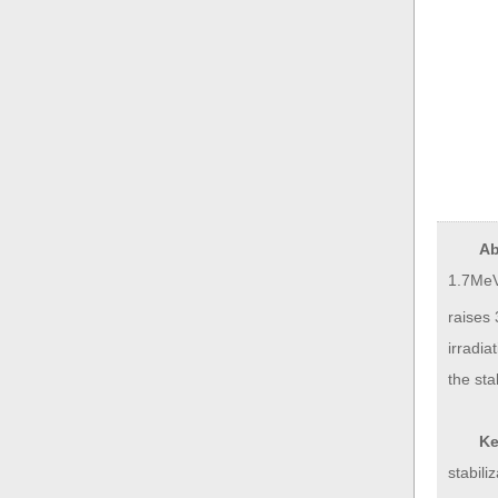
Ab
1.7MeV
raises 
irradia
the sta
Ke
stabili