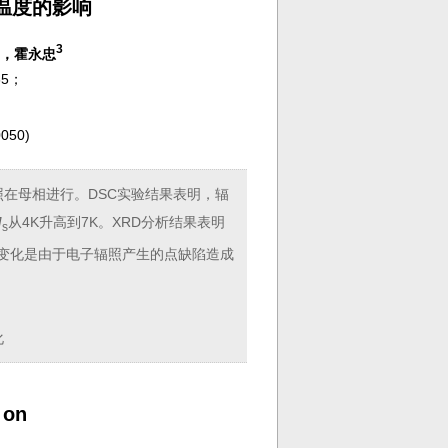
变温度的影响
3
，霍永忠
65；
050
)
辐照在母相进行。DSC实验结果表明，辐
M
从4K升高到7K。XRD分析结果表明
s
变化是由于电子辐照产生的点缺陷造成
化
 on