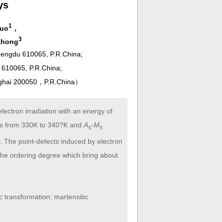
ys
1
luo
，
3
zhong
hengdu 610065, P.R.China;
 610065, P.R.China;
nghai 200050，P.R.China
）
ectron irradiation with an energy of
s from 330K to 340?K and
A
-
M
s
s
n. The point-defects induced by electron
f the ordering degree which bring about
c transformation; martensitic