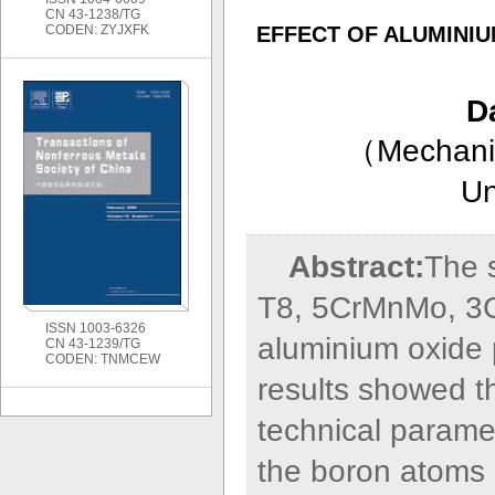
CN 43-1238/TG
CODEN: ZYJXFK
EFFECT OF ALUMINI
D
（
Mechani
Un
Abstract:
The 
T8, 5CrMnMo, 3C
ISSN 1003-6326
aluminium oxide
CN 43-1239/TG
CODEN: TNMCEW
results showed t
technical paramet
the boron atoms 