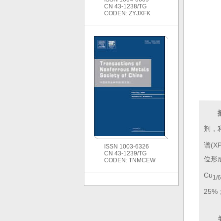
CN 43-1238/TG
CODEN: ZYJXFK
剂，利
谱(
ISSN 1003-6326
CN 43-1239/TG
位形
CODEN: TNMCEW
Cu
1/6
25