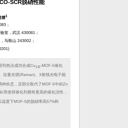
CO-SCR脱硝性能
1
曾婧
083；
室，武汉 430081；
马鞍山 243002；
201
)
溶剂热法成功合成Cu
-MOF-5催化
1/6
、拉曼光谱(Raman)、X射线光电子能
两种价态，且部分取代了MOF-5中的Zn
度，从而使得催化剂拥有更高的催化活性，
相应温度下MOF-5的脱硝率高57%和