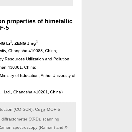
 properties of bimetallic
F-5
1
1
NG Li
, ZENG Jing
rsity, Changsha 410083, China;
y Resources Utilization and Pollution
uhan 430081, China;
inistry of Education, Anhui University of
;
., Ltd., Changsha 410201, China
）
reduction (CO-SCR). Cu
-MOF-5
1/6
 diffractometer (XRD), scanning
, Raman spectroscopy (Raman) and X-