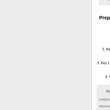
Prep
2. Na
3. Key L
4.
Ab
cataly
electr