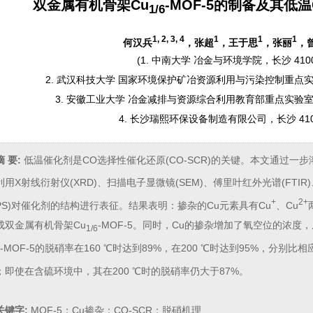
双金属有机骨架Cu
-MOF-5的制备及其低温
1/6
1, 2, 3, 4
1
1
1
何汉兵
，张超
，王于思
，张丽
，
(
1. 中南大学 冶金与环境学院，长沙 410
2. 武汉科技大学 国家环境保护矿冶资源利用与污染控制重点实验
3. 安徽工业大学 冶金减排与资源综合利用教育部重点实验室，
4. 长沙瑞熙环保设备制造有限公司，长沙 410
摘 要:
低温催化剂是CO选择性催化还原(CO-SCR)的关键。本文通过一步
用X射线衍射仪(XRD)、扫描电子显微镜(SEM)、傅里叶红外光谱(FTIR)
+
2+
XPS)对催化剂的结构进行表征。结果表明：掺杂的Cu元素具有Cu
、Cu
成双金属有机骨架Cu
-MOF-5。同时，Cu的掺杂增加了氧空位的浓
1/6
-MOF-5的脱硝率在160 ℃时达到89%，在200 ℃时达到95%，分别比
%；即使在含硫环境中，其在200 ℃时的脱硝率仍大于87%。
关键字:
MOF-5；Cu掺杂；CO-SCR；脱硝机理