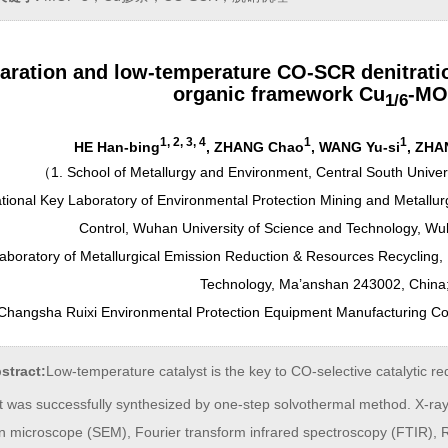
aration and low-temperature CO-SCR denitration
organic framework Cu
-MO
1/6
1, 2, 3, 4
1
1
HE Han-bing
, ZHANG Chao
, WANG Yu-si
, ZHA
（
1. School of Metallurgy and Environment, Central South Unive
tional Key Laboratory of Environmental Protection Mining and Metallurg
Control, Wuhan University of Science and Technology, W
aboratory of Metallurgical Emission Reduction & Resources Recycling, M
Technology, Ma’anshan 243002, China
 Changsha Ruixi Environmental Protection Equipment Manufacturing Co
stract:
Low-temperature catalyst is the key to CO-selective catalytic 
st was successfully synthesized by one-step solvothermal method. X-ray
on microscope (SEM), Fourier transform infrared spectroscopy (FTIR)