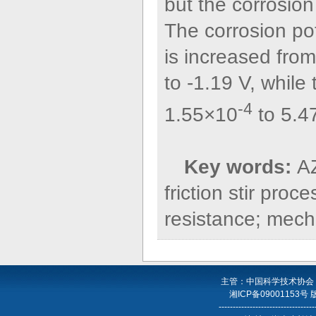
but the corrosion
The corrosion po
is increased fro
to -1.19 V, while
-4
1.55×10
to 5.4
Key words:
AZ
friction stir proc
resistance; mech
主管：中国科学技术协会
湘ICP备09001153号
----------------------------------