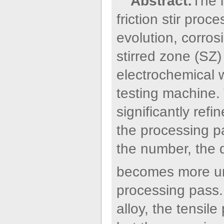
Abstract:
The i
friction stir pro
evolution, corros
stirred zone (SZ
electrochemical w
testing machine.
significantly refi
the processing pa
the number, the d
becomes more uni
processing pass
alloy, the tensil