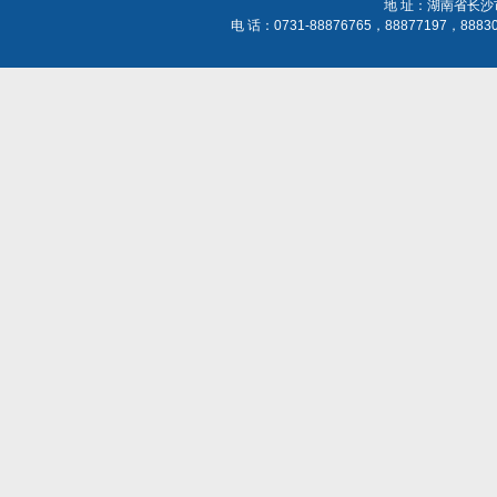
地 址：湖南省长沙
电 话：0731-88876765，88877197，888