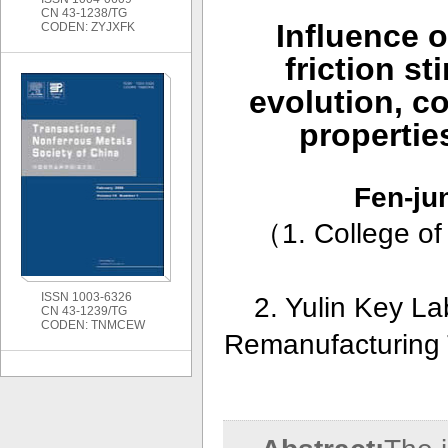
CN 43-1238/TG
Influence o
CODEN: ZYJXFK
friction s
evolution, c
propertie
Fen-ju
（
1. College of
ISSN 1003-6326
2. Yulin Key La
CN 43-1239/TG
CODEN: TNMCEW
Remanufacturing T