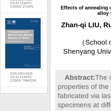
CN 43-1238/TG
CODEN: ZYJXFK
Effects of annealing
alloy
Zhan-qi LIU, R
（
School 
Shenyang Unive
ISSN 1003-6326
Abstract:
The 
CN 43-1239/TG
CODEN: TNMCEW
properties of th
fabricated via l
specimens at dif