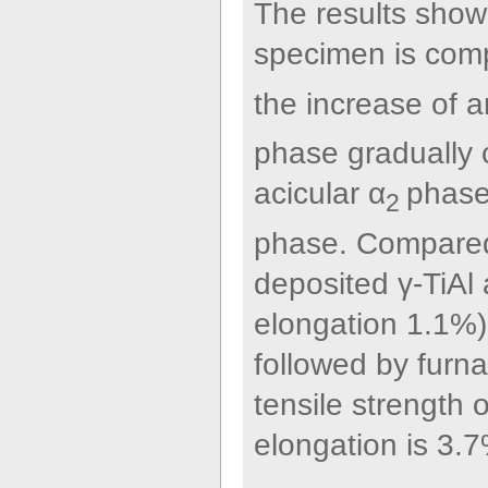
The results show 
specimen is comp
the increase of a
phase gradually 
acicular α
phase,
2
phase. Compared 
deposited γ-TiAl 
elongation 1.1%)
followed by furn
tensile strength
elongation is 3.