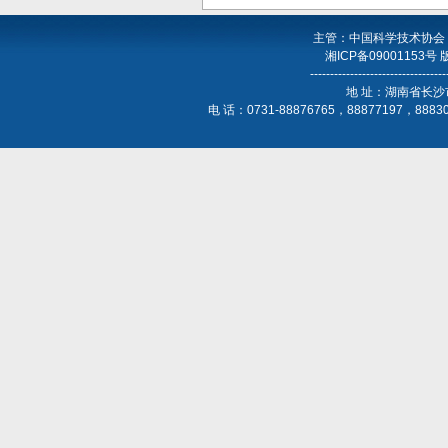
主管：中国科学技术协会
湘ICP备09001153号
----------------------------------
地 址：湖南省长沙
电 话：0731-88876765，88877197，888