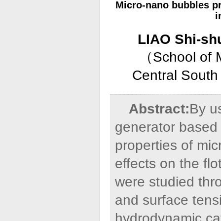
Micro-nano bubbles pr
i
LIAO Shi-sh
（
School of 
Central South
Abstract:
By u
generator based 
properties of mi
effects on the fl
were studied thro
and surface tensi
hydrodynamic cav