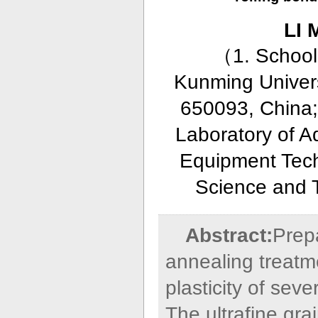
LI 
（
1. School
Kunming Univers
650093, China; 
Laboratory of A
Equipment Tech
Science and 
Abstract:
Prepa
annealing treatm
plasticity of sev
The ultrafine gr