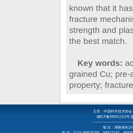
known that it has 
fracture mechanis
strength and plas
the best match.
Key words:
ac
grained Cu; pre-
property; fractu
主管：中国科学技术协会
湘ICP备09001153号
----------------------------------
地 址：湖南省长沙
电 话：0731-88876765，88877197，888