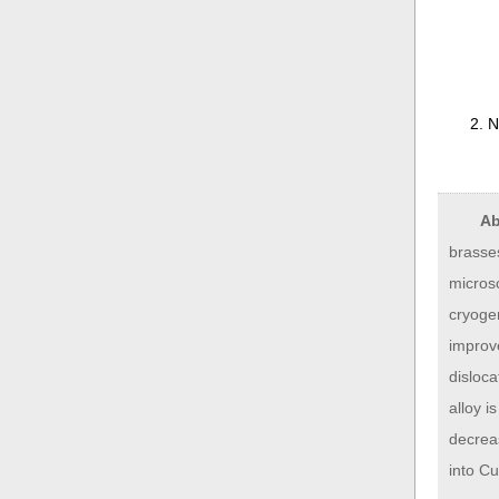
2. 
Ab
brasse
microsc
cryogen
improve
disloca
alloy i
decreas
into Cu