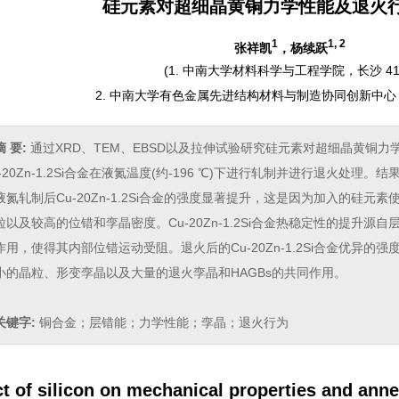
硅元素对超细晶黄铜力学性能及退火
1
1, 2
张祥凯
，杨续跃
(
1. 中南大学材料科学与工程学院，长沙 41
2. 中南大学有色金属先进结构材料与制造协同创新中心，长
摘 要:
通过XRD、TEM、EBSD以及拉伸试验研究硅元素对超细晶黄铜力学
-20Zn-1.2Si合金在液氮温度(约-196 ℃)下进行轧制并进行退火处理。
液氮轧制后Cu-20Zn-1.2Si合金的强度显著提升，这是因为加入的硅
粒以及较高的位错和孪晶密度。Cu-20Zn-1.2Si合金热稳定性的提升源自
作用，使得其内部位错运动受阻。退火后的Cu-20Zn-1.2Si合金优异
小的晶粒、形变孪晶以及大量的退火孪晶和HAGBs的共同作用。
关键字:
铜合金；层错能；力学性能；孪晶；退火行为
ct of silicon on mechanical properties and anne