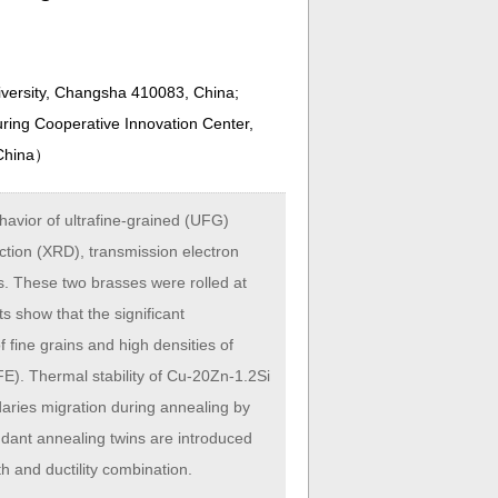
iversity, Changsha 410083, China;
ring Cooperative Innovation Center,
China
）
havior of ultrafine-grained (UFG)
ction (XRD), transmission electron
s. These two brasses were rolled at
s show that the significant
f fine grains and high densities of
FE). Thermal stability of Cu-20Zn-1.2Si
daries migration during annealing by
ndant annealing twins are introduced
h and ductility combination.