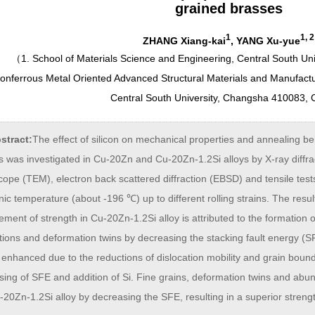
grained brasses
1
1, 2
ZHANG Xiang-kai
, YANG Xu-yue
（
1. School of Materials Science and Engineering, Central South Un
Nonferrous Metal Oriented Advanced Structural Materials and Manufactu
Central South University, Changsha 410083, 
stract:
The effect of silicon on mechanical properties and annealing be
s was investigated in Cu-20Zn and Cu-20Zn-1.2Si alloys by X-ray diffra
ope (TEM), electron back scattered diffraction (EBSD) and tensile test
ic temperature (about -196 ℃) up to different rolling strains. The result
ment of strength in Cu-20Zn-1.2Si alloy is attributed to the formation o
tions and deformation twins by decreasing the stacking fault energy (S
s enhanced due to the reductions of dislocation mobility and grain boun
ing of SFE and addition of Si. Fine grains, deformation twins and abu
-20Zn-1.2Si alloy by decreasing the SFE, resulting in a superior strengt