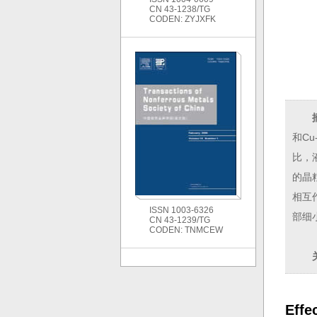
CN 43-1238/TG
CODEN: ZYJXFK
和Cu
比，
的晶
相互
ISSN 1003-6326
部细
CN 43-1239/TG
CODEN: TNMCEW
Effe