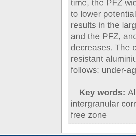
time, the PFZ wi
to lower potenti
results in the la
and the PFZ, and
decreases. The c
resistant alumini
follows: under-a
Key words:
Al
intergranular corr
free zone