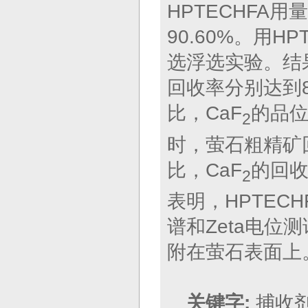
HPTECHFA用
90.60%。用
选浮选实验。结
回收率分别达到8
比，CaF
的品位
2
时，萤石粗精矿回
比，CaF
的回收
2
表明，HPTEC
谱和Zeta电位
附在萤石表面上
关键字:
捕收剂；