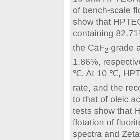
of bench-scale fl
show that HPTEC
containing 82.7
the CaF
grade a
2
1.86%, respective
℃. At 10 ℃, HP
rate, and the re
to that of oleic a
tests show that 
flotation of fluor
spectra and Zet