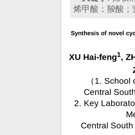
烯甲酸；羧酸；
Synthesis of novel cyc
1
XU Hai-feng
, 
（
1. School 
Central Sout
2. Key Laborato
Me
Central South