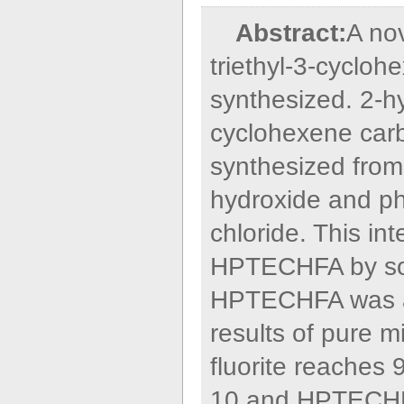
Abstract:
A nov
triethyl-3-cyclo
synthesized. 2-hyd
cyclohexene car
synthesized from
hydroxide and ph
chloride. This in
HPTECHFA by sodi
HPTECHFA was ass
results of pure m
fluorite reaches 
10 and HPTECHFA