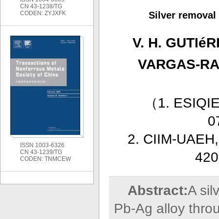
CN 43-1238/TG
CODEN: ZYJXFK
Silver removal
V. H. GUTIé
VARGAS-RA
（
1. ESIQIE
0
2. CIIM-UAEH,
ISSN 1003-6326
CN 43-1239/TG
420
CODEN: TNMCEW
Abstract:
A sil
Pb-Ag alloy throu