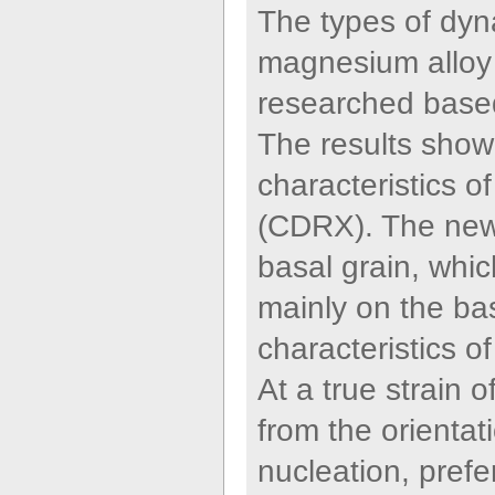
The types of dyn
magnesium alloy 
researched based
The results show 
characteristics o
(CDRX). The new g
basal grain, whic
mainly on the bas
characteristics o
At a true strain o
from the orientat
nucleation, pref