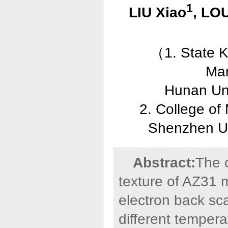
1
LIU Xiao
, LO
（
1. State 
Man
Hunan Uni
2. College of
Shenzhen Un
Abstract:
The c
texture of AZ31 
electron back sca
different temper