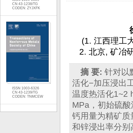
CN 43-1238/TG
CODEN: ZYJXFK
(
1. 江西理工
2. 北京, 矿
摘 要:
针对以
活化−加压浸出工
ISSN 1003-6326
温度热活化1~2 
CN 43-1239/TG
CODEN: TNMCEW
MPa，初始硫酸浓
钙用量为精矿质量
和锌浸出率分别高