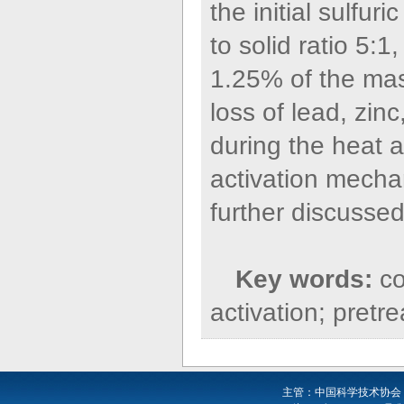
the initial sulfur
to solid ratio 5:
1.25% of the mas
loss of lead, zin
during the heat a
activation mecha
further discussed
Key words:
co
activation; pretr
主管：中国科学技术协会