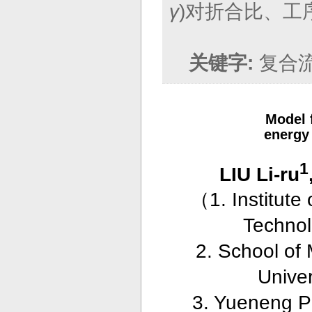
γ
)对折合比、工
关键字:
复合
Model f
energy 
1
LIU Li-ru
（
1. Institut
Technol
2. School of 
Unive
3. Yueneng P