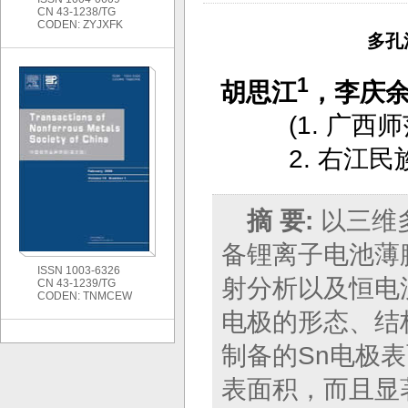
CN 43-1238/TG
CODEN: ZYJXFK
多孔
1
胡思江
，李庆
(
1. 广西
2. 右江民
摘 要:
以三维
备锂离子电池薄
ISSN 1003-6326
射分析以及恒电
CN 43-1239/TG
CODEN: TNMCEW
电极的形态、结
制备的Sn电极
表面积，而且显