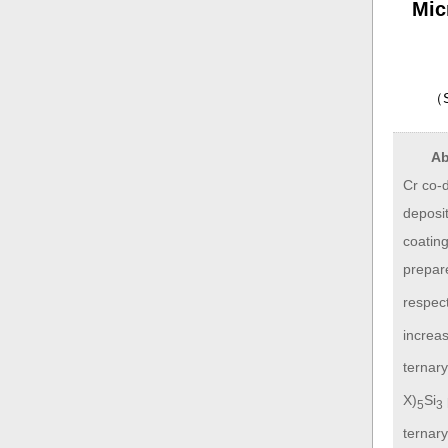
Mic
（
Ab
Cr co-d
deposit
coating
prepare
respect
increas
ternary
X)
Si
5
3
ternary