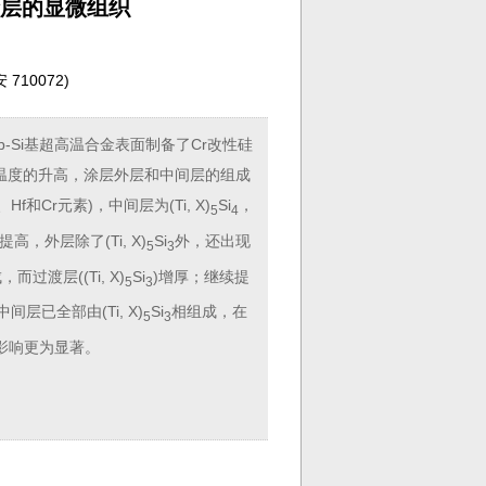
化涂层的显微组织
10072
)
Ti-Nb-Si基超高温合金表面制备了Cr改性硅
温度的升高，涂层外层和中间层的组成
、Hf和Cr元素)，中间层为(Ti, X)
Si
，
5
4
，外层除了(Ti, X)
Si
外，还出现
5
3
而过渡层((Ti, X)
Si
)增厚；继续提
5
3
层已全部由(Ti, X)
Si
相组成，在
5
3
散的影响更为显著。