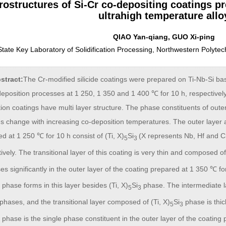
rostructures of Si-Cr co-depositing coatings p
ultrahigh temperature allo
QIAO Yan-qiang, GUO Xi-ping
State Key Laboratory of Solidification Processing, Northwestern Polytec
stract:
The Cr-modified silicide coatings were prepared on Ti-Nb-Si bas
eposition processes at 1 250, 1 350 and 1 400 ℃ for 10 h, respectively
ion coatings have multi layer structure. The phase constituents of outer
s change with increasing co-deposition temperatures. The outer layer a
d at 1 250 ℃ for 10 h consist of (Ti, X)
Si
(X represents Nb, Hf and C
5
3
ively. The transitional layer of this coating is very thin and composed of 
es significantly in the outer layer of the coating prepared at 1 350 ℃ f
 phase forms in this layer besides (Ti, X)
Si
phase. The intermediate la
5
3
phases, and the transitional layer composed of (Ti, X)
Si
phase is thic
5
3
 phase is the single phase constituent in the outer layer of the coating