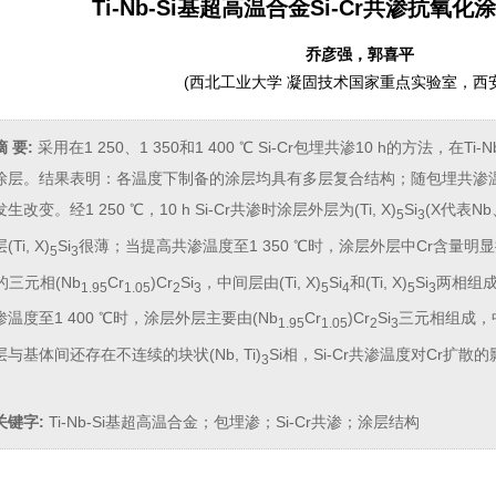
Ti-Nb-Si基超高温合金Si-Cr共渗抗氧
乔彦强，郭喜平
(
西北工业大学 凝固技术国家重点实验室，西安 7
摘 要:
采用在1 250、1 350和1 400 ℃ Si-Cr包埋共渗10 h的方法，在
涂层。结果表明：各温度下制备的涂层均具有多层复合结构；随包埋共渗
生改变。经1 250 ℃，10 h Si-Cr共渗时涂层外层为(Ti, X)
Si
(X代表Nb
5
3
Ti, X)
Si
很薄；当提高共渗温度至1 350 ℃时，涂层外层中Cr含量明显提高
5
3
的三元相(Nb
Cr
)Cr
Si
，中间层由(Ti, X)
Si
和(Ti, X)
Si
两相组成，
1.95
1.05
2
3
5
4
5
3
温度至1 400 ℃时，涂层外层主要由(Nb
Cr
)Cr
Si
三元相组成，中间
1.95
1.05
2
3
与基体间还存在不连续的块状(Nb, Ti)
Si相，Si-Cr共渗温度对Cr扩
3
关键字:
Ti-Nb-Si基超高温合金；包埋渗；Si-Cr共渗；涂层结构