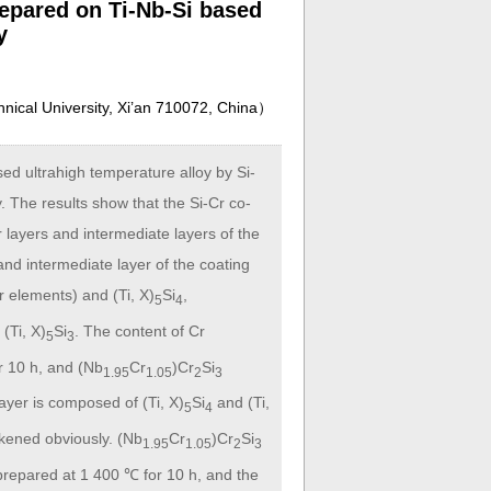
repared on Ti-Nb-Si based
y
hnical University, Xi’an 710072, China
）
ed ultrahigh temperature alloy by Si-
. The results show that the Si-Cr co-
 layers and intermediate layers of the
nd intermediate layer of the coating
r elements) and (Ti, X)
Si
,
5
4
(Ti, X)
Si
. The content of Cr
5
3
or 10 h, and (Nb
Cr
)Cr
Si
1.95
1.05
2
3
yer is composed of (Ti, X)
Si
and (Ti,
5
4
kened obviously. (Nb
Cr
)Cr
Si
1.95
1.05
2
3
 prepared at 1 400 ℃ for 10 h, and the