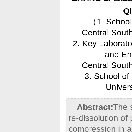
Q
（
1. School
Central Sout
2. Key Laborato
and Eng
Central Sout
3. School o
Univer
Abstract:
The s
re-dissolution of
compression in ag