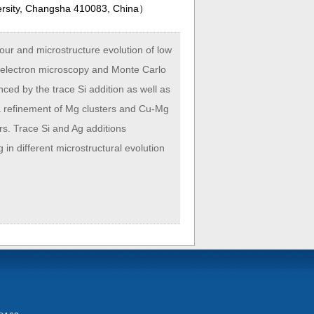
ersity, Changsha 410083, China
）
iour and microstructure evolution of low
n electron microscopy and Monte Carlo
ced by the trace Si addition as well as
n a refinement of Mg clusters and Cu-Mg
rs. Trace Si and Ag additions
g in different microstructural evolution