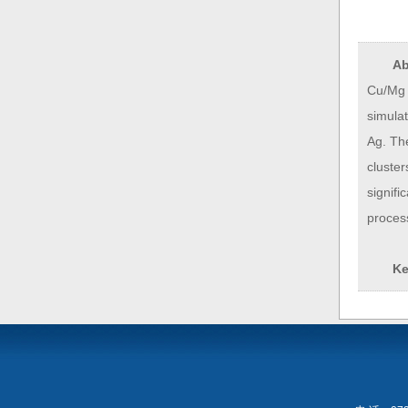
Ab
Cu/Mg 
simulat
Ag. The
cluster
signifi
proces
Ke