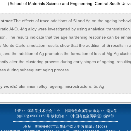
（
School of Materials Science and Engineering, Central South Univ
stract:
The effects of trace additions of Si and Ag on the ageing behav
ratio Al-Cu-Mg alloy were investigated by using analytical transmissio
ion. The results indicate that the age hardening response can be enhan
 Monte Carlo simulation results show that the addition of Si results i
s, and the addition of Ag promotes the formation of lots of Mg-Ag cluste
cantly alter the clustering process during early stages of ageing, resultin
ses during subsequent aging process.
y words:
aluminium alloy; ageing; microstructure; Si; Ag
主管：中国科学技术协会 主办：中国有色金属学会 承办：中南大学
湘ICP备09001153号
版权所有：《中国有色金属学报》编辑部
------------------------------------------------------------------------------------------
地 址：湖南省长沙市岳麓山中南大学内 邮编：410083