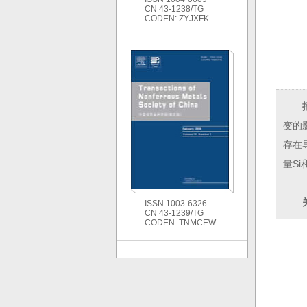
CN 43-1238/TG
CODEN: ZYJXFK
变的
存在
量S
ISSN 1003-6326
CN 43-1239/TG
CODEN: TNMCEW