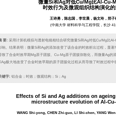
微量Si和Ag对低Cu/Mg比Al-Cu-
时效行为及微观组织结构演化的
王诗勇，陈志国，李世晨，杨文玲，郑子
(
中南大学 材料科学与工程学院，长沙 410
摘 要:
采用计算机模拟与透射电镜相结合研究微量Si和Ag对低Cu/Mg比Al
影响。结果表明：微量Si和Ag的添加改变了该合金的时效析出过程，显著
导致了合金时效早期Mg原子团簇、Cu-Mg原子团簇弥散化，而微量Ag的添
i和Ag极大地改变了合金时效早期的原子团簇化过程从而导致了时效过程
关键字:
铝合金；时效；微观结构；Si；Ag
Effects of Si and Ag additions on agein
microstructure evolution of Al-Cu
WANG Shi-yong, CHEN Zhi-guo, LI Shi-chen, YANG Wen-