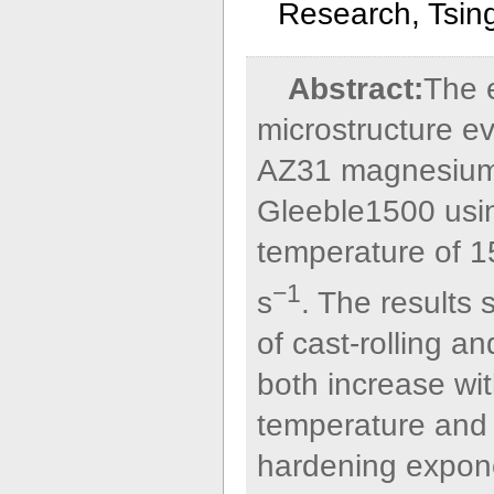
Research, Tsing
Abstract:
The e
microstructure ev
AZ31 magnesium 
Gleeble1500 usin
temperature of 1
−1
s
. The results
of cast-rolling 
both increase wi
temperature and i
hardening exponen