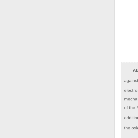
Ab
against
electr
mechan
of the
additio
the ox