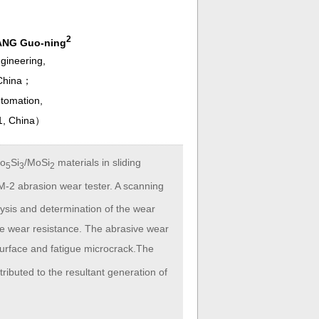
2
NG Guo-ning
gineering,
 China；
tomation,
1, China
）
o
Si
/MoSi
materials in sliding
5
3
2
 M-2 abrasion wear tester. A scanning
ysis and determination of the wear
ve wear resistance. The abrasive wear
surface and fatigue microcrack.The
ttributed to the resultant generation of