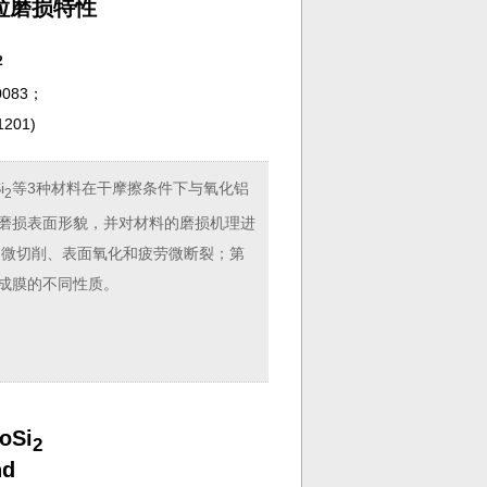
粒磨损特性
2
083；
201
)
i
等3种材料在干摩擦条件下与氧化铝
2
其磨损表面形貌，并对材料的磨损机理进
为微切削、表面氧化和疲劳微断裂；第
成膜的不同性质。
oSi
2
nd