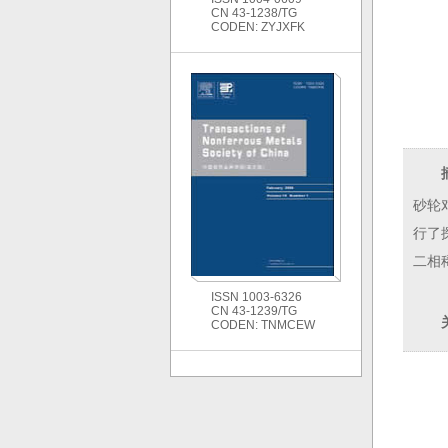
CN 43-1238/TG
CODEN: ZYJXFK
砂轮
行了
二相
ISSN 1003-6326
CN 43-1239/TG
CODEN: TNMCEW