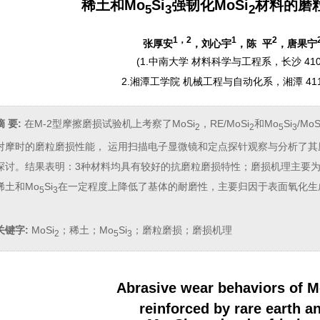
稀土和Mo
Si
强韧化MoSi
材料的磨
5
3
2
1，2
1
2
张厚安
，刘心宇
，陈 平
，唐果宁
(
1.中南大学 材料科学与工程系，长沙 410
2.湘潭工学院 机械工程与自动化系，湘潭 411
摘 要:
在M-2型摩擦磨损试验机上考察了MoSi
，RE/MoSi
和Mo
Si
/MoS
2
2
5
3
对摩时的磨粒磨损性能， 运用扫描电子显微镜和定点探针观察与分析了
探讨。结果表明：3种材料均具有较好的抗磨粒磨损特性；磨损机理主要
稀土和Mo
Si
在一定程度上降低了基体的耐磨性，主要归因于表面氧化生
5
3
关键字:
MoSi
；稀土；Mo
Si
；磨粒磨损；磨损机理
2
5
3
Abrasive wear behaviors of M
reinforced by rare earth a