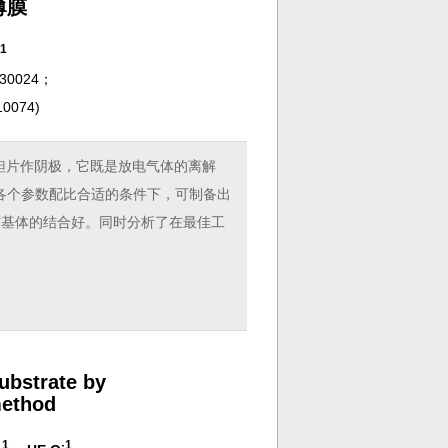
薄膜
1
0024；
0074
)
钽片作阴极，它既是放电气体的离解
各个参数配比合适的条件下，可制备出
均匀，与基体的结合好。同时分析了在最佳工
substrate by
method
1
1