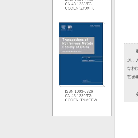
CN 43-1238/TG
CODEN: ZYJXFK
源，
结构
艺参
ISSN 1003-6326
CN 43-1239/TG
CODEN: TNMCEW