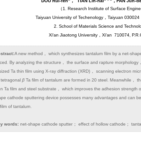
DOU Rui-fen
， TIAN Lin-hai
，PAN Jun-d
（
1. Research Institute of Surface Engin
Taiyuan University of Techenology，Taiyuan 03002
2. School of Materials Science and Techno
Xi′an Jiaotong University，Xi′an 710074, P.R.
stract:
A new method， which synthesizes tantalum film by a net-shap
uced. By analyzing the structure， the surface and rapture morphology，
sized Ta thin film using X-ray diffraction (XRD)， scanning electron m
 tetragonal
β
Ta film of tantalum are formed in 20 steel. Meanwhile， ther
 Ta film and steel substrate， which improves the adhesion strength of
ape cathode sputtering device possesses many advantages and can be 
 film of tantalum.
y words:
net-shape cathode sputter； effect of hollow cathode； tantal