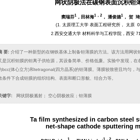
网状阴极法在碳钢表面沉积钽
1
1，2
1
窦瑞芬
，田林海
， 潘俊德
， 贺 琦
(
1. 太原理工大学 表面工程研究所， 太原 03
2.西安交通大学 材料科学与工程学院，西安 71
摘 要:
介绍了一种新型的在钢铁基体上制备钽薄膜的方法。该方法用网状
又是沉积钽膜的钽离子供给源，其设备简单、价格低廉。实验中发现，在
为bcc(体心立方)和tetragonal(四方晶系)的钽薄膜。薄膜较致密且
数条件下合成钽膜的组织结构、表面和断口形貌、结合力等。
关键字:
网状阴极溅射； 空心阴极效应；钽薄膜
Ta film synthesized in carbon steel 
net-shape cathode sputtering 
1
1
，
2