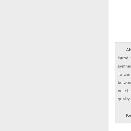
Ab
introd
synthe
Ta and
between
net-sh
quality
Ke