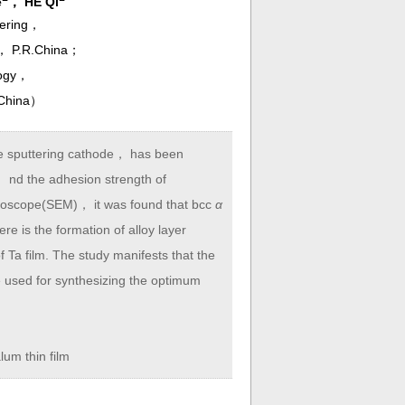
e
， HE Qi
eering，
4， P.R.China；
logy，
China
）
e sputtering cathode， has been
 nd the adhesion strength of
icroscope(SEM)， it was found that bcc
α
e is the formation of alloy layer
 Ta film. The study manifests that the
used for synthesizing the optimum
um thin film