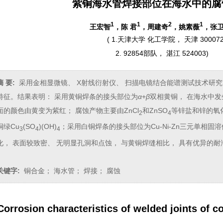
紫铜海水管焊接部位在海水中的腐
1
1
2
1
王宏智
，陈 君
，周建奇
，姚素薇
，张
(
1.天津大学 化工学院， 天津 30007
2. 92854部队， 湛江 524003
)
摘 要:
采用金相显微镜、 X射线衍射仪、 扫描电镜结合能谱测试技术研
特征。结果表明： 采用黄铜焊条的接头部位为
α
+
β
双相黄铜， 在海水中
面的颜色由黄变为紫红； 腐蚀产物主要由ZnCl
和ZnSO
等锌盐和锌的氧化
2
4
铜绿Cu
(SO
)(OH)
；采用白铜焊条的接头部位为Cu-Ni-Zn三元单相固溶
3
4
4
化， 表面较致密、 无明显孔洞和点蚀， 与黄铜焊缝相比， 具有优异的
关键字:
铜合金； 海水管； 焊接； 腐蚀
Corrosion characteristics of welded joints of c