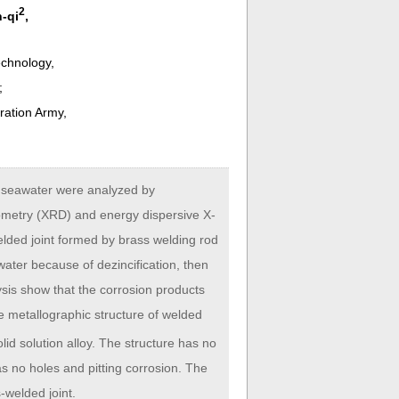
2
-qi
,
echnology,
a;
ration Army,
n seawater were analyzed by
tometry (XRD) and energy dispersive X-
welded joint formed by brass welding rod
ater because of dezincification, then
ysis show that the corrosion products
e metallographic structure of welded
lid solution alloy. The structure has no
s no holes and pitting corrosion. The
-welded joint.