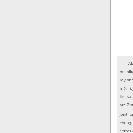
Ab
metall
ray ana
is (
α
+
β
the sur
are Zn
joint f
change 
corrosi