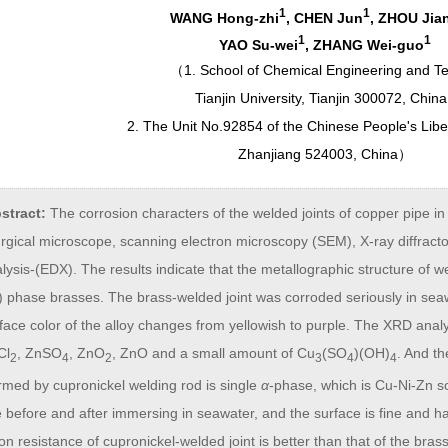
1
1
WANG Hong-zhi
, CHEN Jun
, ZHOU Jian
1
1
YAO Su-wei
, ZHANG Wei-guo
（
1. School of Chemical Engineering and T
Tianjin University, Tianjin 300072, Chin
2. The Unit No.92854 of the Chinese People's Libe
Zhanjiang 524003, China
）
stract:
The corrosion characters of the welded joints of copper pipe i
urgical microscope, scanning electron microscopy (SEM), X-ray diffrac
lysis-(EDX). The results indicate that the metallographic structure of 
) phase brasses. The brass-welded joint was corroded seriously in seaw
face color of the alloy changes from yellowish to purple. The XRD anal
Cl
, ZnSO
, ZnO
, ZnO and a small amount of Cu
(SO
)(OH)
. And th
2
4
2
3
4
4
ormed by cupronickel welding rod is single
α
-phase, which is Cu-Ni-Zn so
before and after immersing in seawater, and the surface is fine and ha
on resistance of cupronickel-welded joint is better than that of the brass