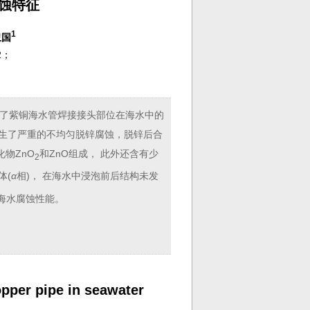
蚀特征
1
卫国
2；
究了紫铜海水管焊接接头部位在海水中的
发生了严重的不均匀脱锌腐蚀，脱锌后合
物ZnO
和ZnO组成， 此外还含有少
2
体(
α
相)， 在海水中浸泡前后结构未发
耐海水腐蚀性能。
opper pipe in seawater