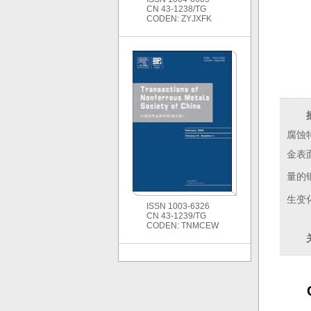
CN 43-1238/TG
CODEN: ZYJXFK
腐蚀
金表
量的
生变
ISSN 1003-6326
CN 43-1239/TG
CODEN: TNMCEW