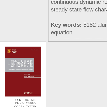
continuous dynamic rec
steady state flow char
Key words:
5182 alum
equation
ISSN 1004-0609
CN 43-1238/TG
CODEN: ZYJXFK