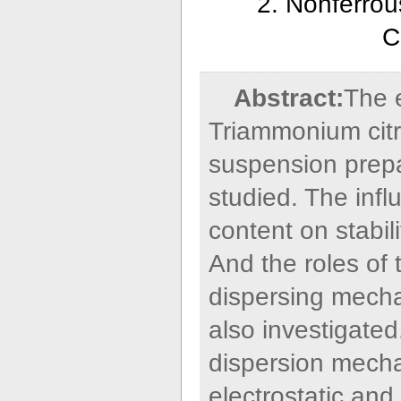
2. Nonferrou
C
Abstract:
The e
Triammonium citra
suspension prepa
studied. The infl
content on stabil
And the roles of 
dispersing mecha
also investigated
dispersion mecha
electrostatic an