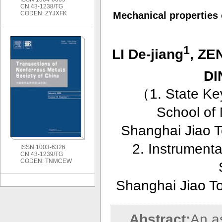
CN 43-1238/TG
CODEN: ZYJXFK
Mechanical properties 
1
LI De-jiang
, ZE
DI
（
1. State Ke
School of 
Shanghai Jiao T
2. Instrumenta
ISSN 1003-6326
CN 43-1239/TG
CODEN: TNMCEW
Shanghai Jiao T
Abstract:
An a