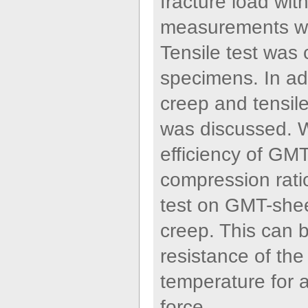
fracture load wit
measurements we
Tensile test was
specimens. In add
creep and tensil
was discussed. Wi
efficiency of GM
compression ratio
test on GMT-shee
creep. This can 
resistance of th
temperature for a
force.