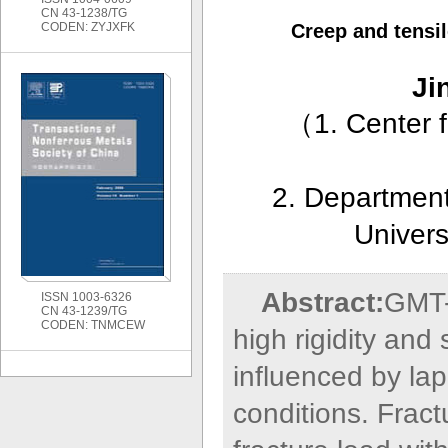
CN 43-1238/TG
CODEN: ZYJXFK
Creep and tensi
Ji
（
1. Center 
2. Department
Univers
Abstract:
GMT-
ISSN 1003-6326
CN 43-1239/TG
CODEN: TNMCEW
high rigidity and 
influenced by lap
conditions. Fract