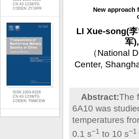
CN 43-1238/TG
CODEN: ZYJXFK
New approach f
LI Xue-song(
军)
（
National 
Center, Shangha
ISSN 1003-6326
Abstract:
The f
CN 43-1239/TG
CODEN: TNMCEW
6A10 was studied
temperatures fro
−1
−1
0.1 s
to 10 s