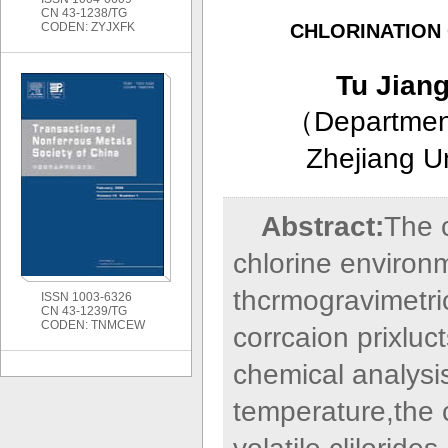
CN 43-1238/TG
CODEN: ZYJXFK
CHLORINATION O
Tu Jian
（
Department
Zhejiang U
Abstract:
The c
chlorine environ
thcrmogravimetri
ISSN 1003-6326
CN 43-1239/TG
CODEN: TNMCEW
corrcaion prixl
chemical analysis
temperature,the c