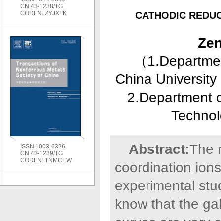
CN 43-1238/TG
CODEN: ZYJXFK
CATHODIC REDUC
Ze
（
1.Departmen
China Universit
2.Department o
Technol
Abstract:
The 
ISSN 1003-6326
CN 43-1239/TG
CODEN: TNMCEW
coordination ions
experimental stu
know that the ga