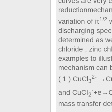
curves are very c
reductionmechani
1/2
variation of iτ
w
discharging spec
determined as we
chloride , zinc c
examples to illus
mechanism can b
2-
( 1 ) CuCl
→Cu
3
-
and CuCI
+e→C
2
mass transfer de