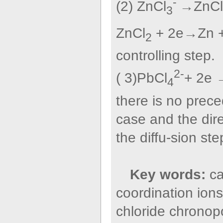
-
(2) ZnCl
→ZnCl
3
ZnCl
+ 2e→Zn +
2
controlling step.
2-
( 3)PbCl
+ 2e 
4
there is no prece
case and the dire
the diffu-sion ste
Key words:
ca
coordination ions
chloride chronop