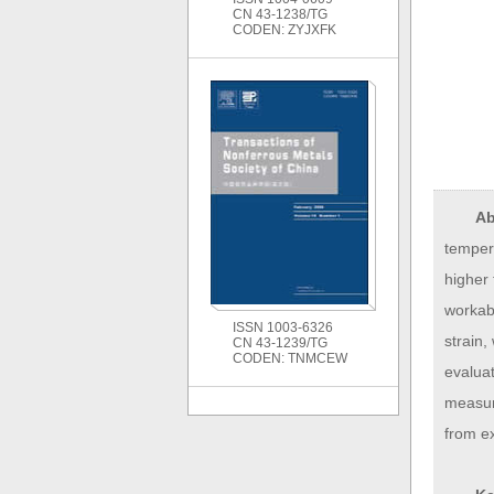
CN 43-1238/TG
CODEN: ZYJXFK
Ab
temper
higher 
workab
ISSN 1003-6326
strain,
CN 43-1239/TG
CODEN: TNMCEW
evaluat
measure
from e