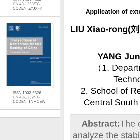
CN 43-1238/TG
CODEN: ZYJXFK
Application of ex
LIU Xiao-rong(
YANG Ju
（
1. Depart
Techno
2. School of R
ISSN 1003-6326
CN 43-1239/TG
Central South
CODEN: TNMCEW
Abstract:
The 
analyze the stabil